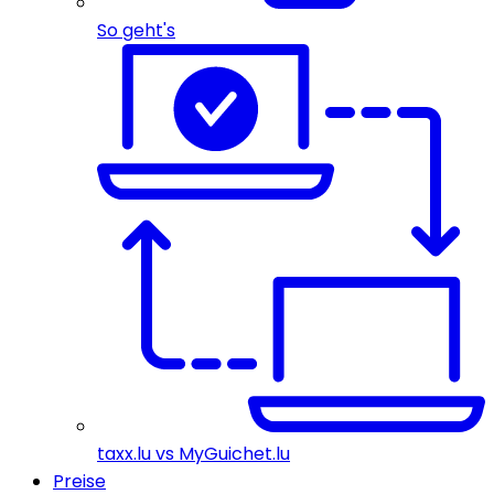
So geht's
taxx.lu vs MyGuichet.lu
Preise