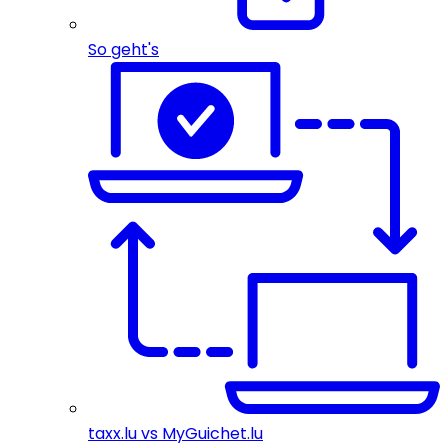
So geht's
taxx.lu vs MyGuichet.lu