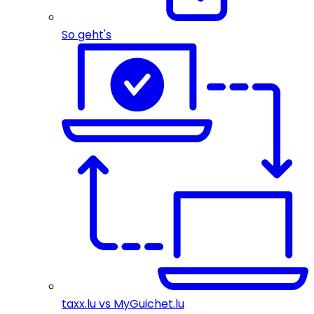
So geht's
taxx.lu vs MyGuichet.lu