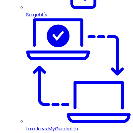
So geht's
taxx.lu vs MyGuichet.lu