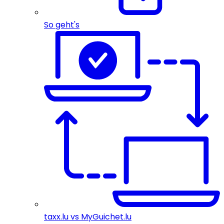
So geht's
taxx.lu vs MyGuichet.lu